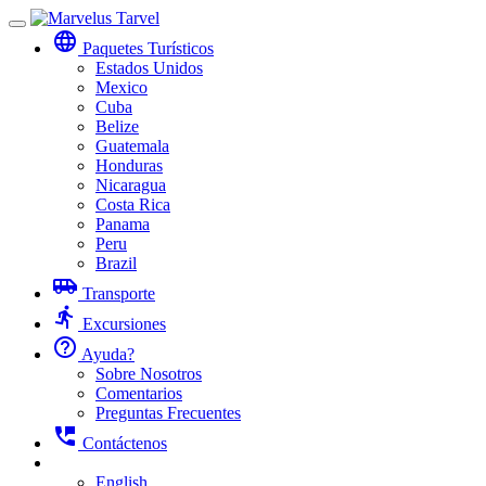
Toggle
language
navigation
Paquetes Turísticos
Estados Unidos
Mexico
Cuba
Belize
Guatemala
Honduras
Nicaragua
Costa Rica
Panama
Peru
Brazil
airport_shuttle
Transporte
directions_run
Excursiones
help_outline
Ayuda?
Sobre Nosotros
Comentarios
Preguntas Frecuentes
perm_phone_msg
Contáctenos
English